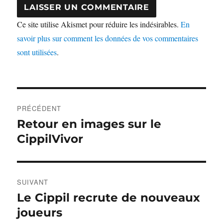
Ce site utilise Akismet pour réduire les indésirables.
En
savoir plus sur comment les données de vos commentaires
sont utilisées
.
Navigation
PRÉCÉDENT
de
Retour en images sur le
Publication
précédente :
CippilVivor
l’article
SUIVANT
Le Cippil recrute de nouveaux
Publication
suivante :
joueurs